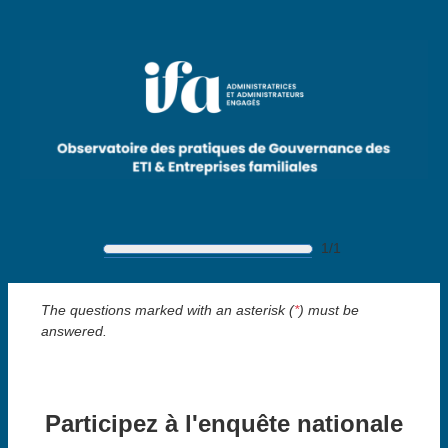
Skip to main content
1/1
The questions marked with an asterisk (
*
) must be
answered.
Participez à l'enquête nationale