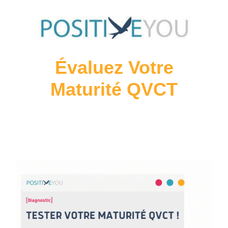
Skip to main content
Évaluez Votre
Maturité QVCT